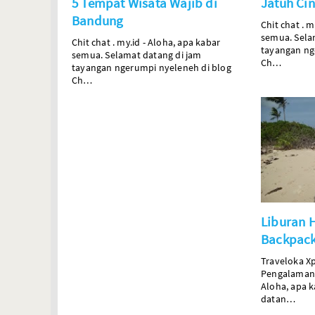
5 Tempat Wisata Wajib di
Jatuh Ci
Bandung
Chit
chat
.
my
semua. Sela
Chit
chat
.
my.id
- Aloha, apa kabar
tayangan ng
semua. Selamat datang di jam
Ch…
tayangan ngerumpi nyeleneh di blog
Ch…
Liburan 
Backpacke
Traveloka X
Pengalaman
Aloha, apa 
datan…