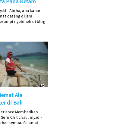
nta Pada Ketam
.id
- Aloha, apa kabar
mat datang di jam
erumpi nyeleneh di blog
Hemat Ala
r di Bali
perience Memberikan
 Seru
Chit
chat
.
my.id
-
kabar semua. Selamat