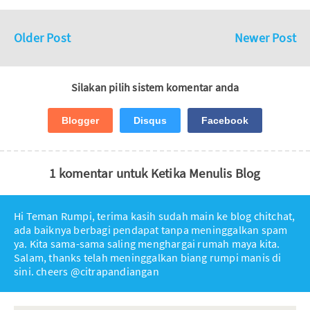
Older Post
Newer Post
Silakan pilih sistem komentar anda
Blogger
Disqus
Facebook
1 komentar untuk Ketika Menulis Blog
Hi Teman Rumpi, terima kasih sudah main ke blog chitchat,
ada baiknya berbagi pendapat tanpa meninggalkan spam
ya. Kita sama-sama saling menghargai rumah maya kita.
Salam, thanks telah meninggalkan biang rumpi manis di
sini. cheers @citrapandiangan