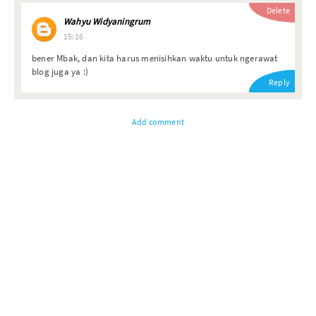
Delete
Wahyu Widyaningrum
15:16
bener Mbak, dan kita harus menisihkan waktu untuk ngerawat
blog juga ya :)
Reply
Add comment