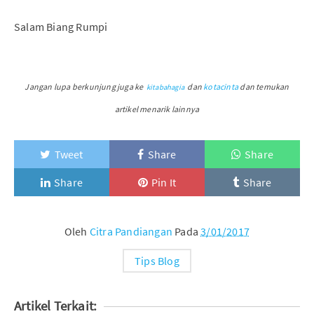
Salam Biang Rumpi
Jangan lupa berkunjung juga ke
dan
kotacinta
dan temukan
kitabahagia
artikel menarik lainnya
Tweet
Share
Share
Share
Pin It
Share
Oleh
Citra Pandiangan
Pada
3/01/2017
Tips Blog
Artikel Terkait: