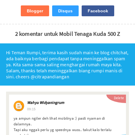
Blogger
Disqus
Facebook
2 komentar untuk Mobil Tenaga Kuda 500 Z
Hi Teman Rumpi, terima kasih sudah main ke blog chitchat,
ada baiknya berbagi pendapat tanpa meninggalkan spam
ya. Kita sama-sama saling menghargai rumah maya kita.
Salam, thanks telah meninggalkan biang rumpi manis di
sini. cheers @citrapandiangan
Delete
Wahyu Widyaningrum
09:15
ya ampun ngiler deh lihat mobilnya :) pasti nyaman di
dalamnya.
Tapi aku nggak perlu yg speednya wuss.. takut kalo terlalu