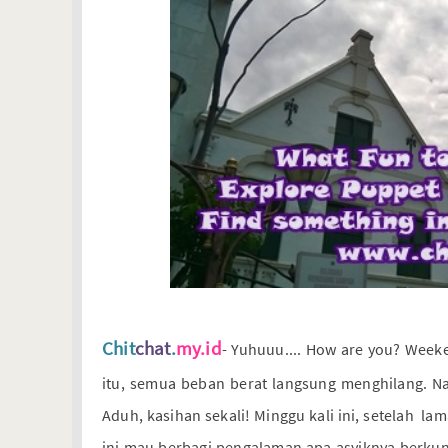
Chit
chat
.
my.id
- Yuhuuu.... How are you? Weeke
itu, semua beban berat langsung menghilang. N
Aduh, kasihan sekali! Minggu kali ini, setelah lam
ini mau berbagi pengalaman apa asyiknya berk