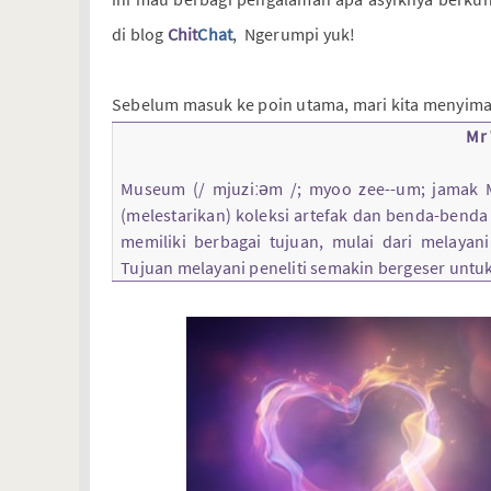
di blog
Chit
Chat
, Ngerumpi yuk!
Sebelum masuk ke poin utama, mari kita menyima
Mr
Museum (/ mjuziːəm /; myoo zee--um; jamak
(melestarikan) koleksi artefak dan benda-benda 
memiliki berbagai tujuan, mulai dari melayan
Tujuan melayani peneliti semakin bergeser unt