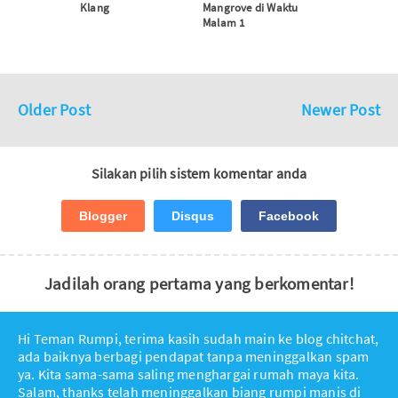
Klang
Mangrove di Waktu
Malam 1
Older Post
Newer Post
Silakan pilih sistem komentar anda
Blogger
Disqus
Facebook
Jadilah orang pertama yang berkomentar!
Hi Teman Rumpi, terima kasih sudah main ke blog chitchat,
ada baiknya berbagi pendapat tanpa meninggalkan spam
ya. Kita sama-sama saling menghargai rumah maya kita.
Salam, thanks telah meninggalkan biang rumpi manis di