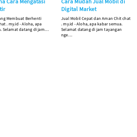
a Cara Mengatasi
Cara Mudah Jual Mobil di
tir
Digital Market
ang Membuat Berhenti
Jual Mobil Cepat dan Aman
Chit
chat
hat
.
my.id
- Aloha, apa
.
my.id
- Aloha, apa kabar semua.
. Selamat datang di jam…
Selamat datang di jam tayangan
nge…