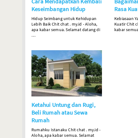
Cara Mendapatkan Kembali
Bagaiman
Keseimbangan Hidup
Rasa Kua
Hidup Seimbang untuk Kehidupan
Kebiasaan Y
Lebih Baik
Chit
chat
.
my.id
- Aloha,
Kuatir
Chit
c
apa kabar semua. Selamat datang di
kabar semua
…
Ketahui Untung dan Rugi,
Beli Rumah atau Sewa
Rumah
Rumahku Istanaku
Chit
chat
.
my.id
-
Aloha, apa kabar semua. Selamat